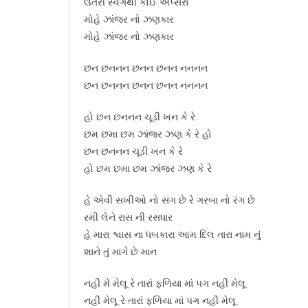
ઉતરી સ્વર્ગથી કોઈ અપ્સરા
મોહે ઝાંજર નો ઝણકાર
મોહે ઝાંજર નો ઝણકાર
છન છનનન છનન છનન નનનન
છન છનનન છનન છનન નનનન
હો છન છનનન ચૂડી ખન કે રે
છમ છમા છમ ઝાંજર ઝણ કે રે હો
છન છનનન ચૂડી ખન કે રે
હો છમ છમા છમ ઝાંજર ઝણ કે રે
હે એવી સખીઓ નો સંગ છે રે ગરબા નો રંગ છે
રમી લેને રાસ ની રસધાર
હે મારા શ્વાસ ના ધબકારા આમ દિલ તારા નામ નું
શાને તું માગે છે માન
નહીં મેં મેલૂ રે તારાં ફળિયા માં પગ નહીં મેલૂ
નહીં મેલૂ રે તારાં ફળિયા માં પગ નહીં મેલૂ