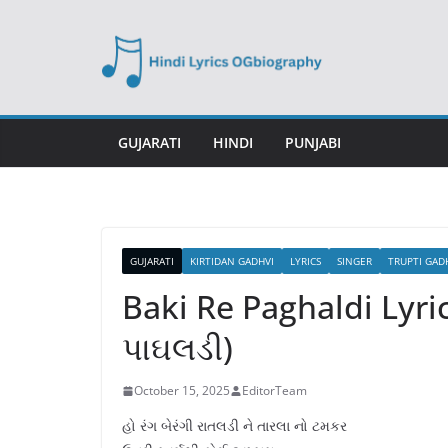
Skip
to
content
GUJARATI
HINDI
PUNJABI
GUJARATI
KIRTIDAN GADHVI
LYRICS
SINGER
TRUPTI GAD
Baki Re Paghaldi Lyrics
પાઘલડી)
October 15, 2025
EditorTeam
હો રંગ બેરંગી રાતલડી ને તારલા નો ટમકર