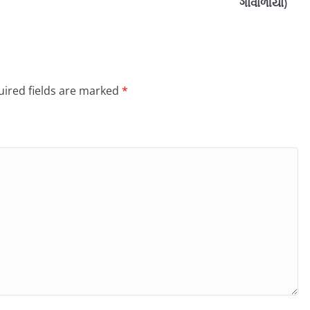
ગોવાળીયો)
ired fields are marked
*