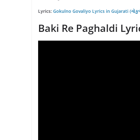
Lyrics:
Gokulno Govaliyo Lyrics in Gujarati (ગોકુ
Baki Re Paghaldi Lyrics