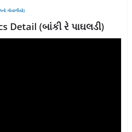
ળનો ગોવાળીયો)
 Detail (બાંકી રે પાઘલડી)