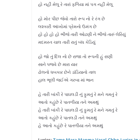
હો નહીં મેલૂ રે તારાં ફળિયા માં પગ નહીં મેલૂ
હો મોર પીછ જેવો તારો રૂપ નો રે રંગ છે
લશ્કારી આંખોમાં પ્રેમનો ઉમંગ છે
હો હો હો હો ભીજે તારી ઓઢણી ને ભીજે તારું લેરિયું
મદમસ્ત ચાલ તારી રાતું બંધ કેડિયું
હો જો તું દિલ નો છે રાજા તો રૂપની હું રાણી
સાને પજવે છે મારા યાર
ઢોલનો ધબકાર છેને ડાંડિયાનો તાલ
હાલ ભૂલી જઈએ ગરબા માં ભાન
હે તારી બાંકી રે પાઘલડી નું ફુમતું રે મને ગમતું રે
આતો કહુંછે રે પાતળીયા તને અમથું
હે તારી બાંકી રે પાઘલડી નું ફુમતું રે મને ગમતું રે
આતો કહુંછે રે પાતલડી તને અમથું
હે આતો કહુંછે રે પાતળીયા તને અમથું
Lyrics:
Tame Mara Manma Vasel Chho Lyrics in Guj